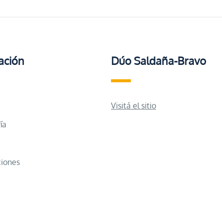
ación
Dúo Saldaña-Bravo
Visitá el sitio
ía
iones