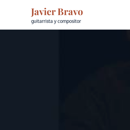
Skip
Javier Bravo
to
content
guitarrista y compositor